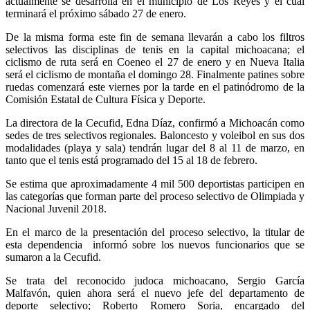
actualmente se desarrolla en el municipio de Los Reyes y el cual
terminará el próximo sábado 27 de enero.
De la misma forma este fin de semana llevarán a cabo los filtros
selectivos las disciplinas de tenis en la capital michoacana; el
ciclismo de ruta será en Coeneo el 27 de enero y en Nueva Italia
será el ciclismo de montaña el domingo 28. Finalmente patines sobre
ruedas comenzará este viernes por la tarde en el patinódromo de la
Comisión Estatal de Cultura Física y Deporte.
La directora de la Cecufid, Edna Díaz, confirmó a Michoacán como
sedes de tres selectivos regionales. Baloncesto y voleibol en sus dos
modalidades (playa y sala) tendrán lugar del 8 al 11 de marzo, en
tanto que el tenis está programado del 15 al 18 de febrero.
Se estima que aproximadamente 4 mil 500 deportistas participen en
las categorías que forman parte del proceso selectivo de Olimpiada y
Nacional Juvenil 2018.
En el marco de la presentación del proceso selectivo, la titular de
esta dependencia informó sobre los nuevos funcionarios que se
sumaron a la Cecufid.
Se trata del reconocido judoca michoacano, Sergio García
Malfavón, quien ahora será el nuevo jefe del departamento de
deporte selectivo; Roberto Romero Soria, encargado del