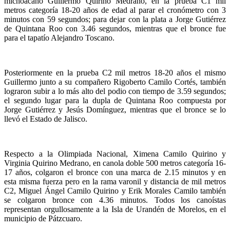
michoacano Guillermo Quirino Medrano, en la prueba
C1 mil
metros categoría 18-20 años de edad al parar el cronómetro con 3
minutos con 59 segundos; para dejar con la plata a Jorge Gutiérrez
de Quintana Roo con 3.46 segundos, mientras que el bronce fue
para el tapatío Alejandro Toscano.
Posteriormente en la prueba C2 mil metros 18-20 años el mismo
Guillermo junto a su compañero Rigoberto Camilo Cortés, también
lograron subir a lo más alto del podio con tiempo de 3.59 segundos;
el segundo lugar para la dupla de Quintana Roo compuesta por
Jorge Gutiérrez y Jesús Domínguez, mientras que el bronce se lo
llevó el Estado de Jalisco.
Respecto a la Olimpiada Nacional, Ximena Camilo Quirino y
Virginia Quirino Medrano, en canola doble 500 metros categoría 16-
17 años, colgaron el bronce con una marca de 2.15 minutos y en
esta misma fuerza pero en la rama varonil y distancia de mil metros
C2, Miguel Ángel Camilo Quirino y Erik Morales Camilo también
se colgaron bronce con 4.36 minutos. Todos los canoístas
representan orgullosamente a la Isla de Urandén de Morelos, en el
municipio de Pátzcuaro.