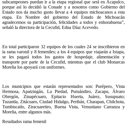
subcampeones puedan ir a la etapa regional que será en Acapulco,
porque así lo decidió la Conade y a nosotros como Gobierno del
Estado nos da mucho gusto llevar a 4 equipos michoacanos a esta
etapa. En Nombre del gobierno del Estado de Michoacán
agradecemos su participación, felicidades a todos y enhorabuena”,
señaló la directora de la Cecufid, Edna Díaz Acevedo.
En total participaron 32 equipos de los cuales 24 se inscribieron en
la rama varonil y 8 femeniles; a los 4 equipos que viajarán a Ixtapa,
se les pagará todos los gastos de hospedaje, alimentación y
transporte por parte de la Cecufid, mientras que el club Monarcas
Morelia los apoyará con uniformes.
Los municipios que estarán representados son: Purépero, Vista
Hermosa, Apatzingán, La Piedad, Puruándiro, Zacapu, Álvaro
Obregón, Zinapécuaro, Epitacio Huerta, Juárez, Susupuato;
Tuzantla, Zitácuaro, Ciudad Hidalgo, Peribán, Charapan, Chilchota,
Tumbiscatío, Ziracuaretiro, Buena Vista, Venustiano Carranza y
Morelia, entre algunos más.
Resultados rama femenil