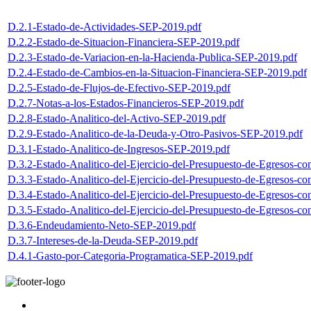
D.2.1-Estado-de-Actividades-SEP-2019.pdf
D.2.2-Estado-de-Situacion-Financiera-SEP-2019.pdf
D.2.3-Estado-de-Variacion-en-la-Hacienda-Publica-SEP-2019.pdf
D.2.4-Estado-de-Cambios-en-la-Situacion-Financiera-SEP-2019.pdf
D.2.5-Estado-de-Flujos-de-Efectivo-SEP-2019.pdf
D.2.7-Notas-a-los-Estados-Financieros-SEP-2019.pdf
D.2.8-Estado-Analitico-del-Activo-SEP-2019.pdf
D.2.9-Estado-Analitico-de-la-Deuda-y-Otro-Pasivos-SEP-2019.pdf
D.3.1-Estado-Analitico-de-Ingresos-SEP-2019.pdf
D.3.2-Estado-Analitico-del-Ejercicio-del-Presupuesto-de-Egresos-co
D.3.3-Estado-Analitico-del-Ejercicio-del-Presupuesto-de-Egresos-c
D.3.4-Estado-Analitico-del-Ejercicio-del-Presupuesto-de-Egresos-co
D.3.5-Estado-Analitico-del-Ejercicio-del-Presupuesto-de-Egresos-co
D.3.6-Endeudamiento-Neto-SEP-2019.pdf
D.3.7-Intereses-de-la-Deuda-SEP-2019.pdf
D.4.1-Gasto-por-Categoria-Programatica-SEP-2019.pdf