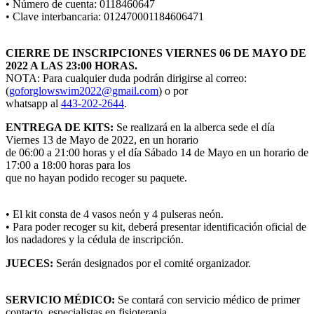
• Número de cuenta: 0118460647
• Clave interbancaria: 012470001184606471
CIERRE DE INSCRIPCIONES VIERNES 06 DE MAYO DE
2022 A LAS 23:00 HORAS.
NOTA: Para cualquier duda podrán dirigirse al correo:
(
goforglowswim2022@gmail.com
) o por
whatsapp al
443-202-2644
.
ENTREGA DE KITS:
Se realizará en la alberca sede el día
Viernes 13 de Mayo de 2022, en un horario
de 06:00 a 21:00 horas y el día Sábado 14 de Mayo en un horario de
17:00 a 18:00 horas para los
que no hayan podido recoger su paquete.
• El kit consta de 4 vasos neón y 4 pulseras neón.
• Para poder recoger su kit, deberá presentar identificación oficial de
los nadadores y la cédula de inscripción.
JUECES:
Serán designados por el comité organizador.
SERVICIO MÉDICO:
Se contará con servicio médico de primer
contacto, especialistas en fisioterapia